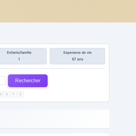
Enfants/famille
Esperance de vie
1
67 ans
Rechercher
W
X
Y
Z