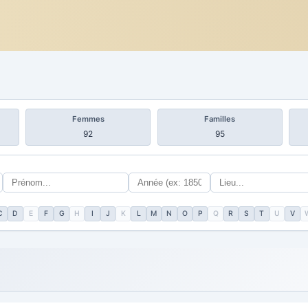
Femmes
Familles
92
95
C
D
E
F
G
H
I
J
K
L
M
N
O
P
Q
R
S
T
U
V