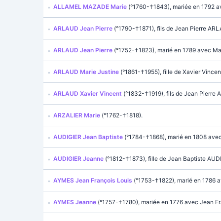
ALLAMEL MAZADE Marie
(°1760-†1843), mariée en 1792 a
ARLAUD Jean Pierre
(°1790-†1871), fils de Jean Pierre 
ARLAUD Jean Pierre
(°1752-†1823), marié en 1789 avec M
ARLAUD Marie Justine
(°1861-†1955), fille de Xavier Vin
ARLAUD Xavier Vincent
(°1832-†1919), fils de Jean Pier
ARZALIER Marie
(°1762-†1818).
AUDIGIER Jean Baptiste
(°1784-†1868), marié en 1808 av
AUDIGIER Jeanne
(°1812-†1873), fille de Jean Baptiste A
AYMES Jean François Louis
(°1753-†1822), marié en 1786 
AYMES Jeanne
(°1757-†1780), mariée en 1776 avec Jean F